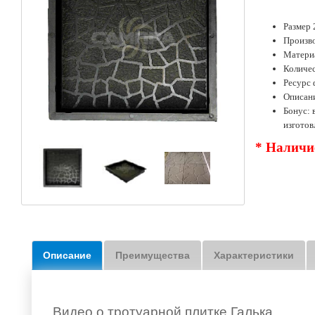
Размер 
Произво
Матери
Количес
Ресурс 
Описан
Бонус:
изгото
* Наличие
Описание
Преимущества
Характеристики
Видео о тротуарной плитке Галька