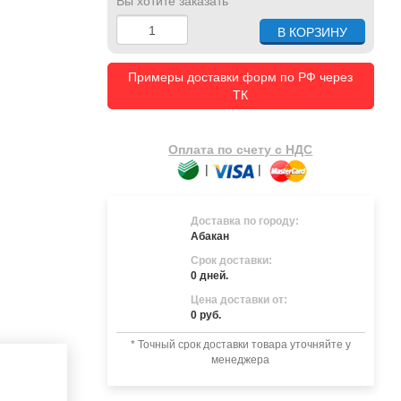
Вы хотите заказать
Примеры доставки форм по РФ через
ТК
Оплата по счету с НДС
|
|
Доставка по городу:
Абакан
Срок доставки:
0 дней.
Цена доставки от:
0 руб.
* Точный срок доставки товара уточняйте у
менеджера