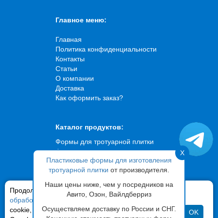
Главное меню:
Главная
Политика конфиденциальности
Контакты
Статьи
О компании
Доставка
Как оформить заказ?
Каталог продуктов:
Формы для тротуарной плитки
Формы для искусственного
X
Пластиковые формы для изготовления
камня
тротуарной плитки
от производителя.
Формы для брусчатки
Формы для садовых дорожек
Наши цены ниже, чем у посредников на
Продолжая использовать сайт,
Формы для фасадной плитки
вы соглашаетесь на
Авито, Озон, Вайлдберриз
обработку ваших персональных данных
Вибростолы
и файлов
Осуществляем доставку по России и СНГ.
cookie, с помощью сервиса «Яндекс Метрика» и
OK