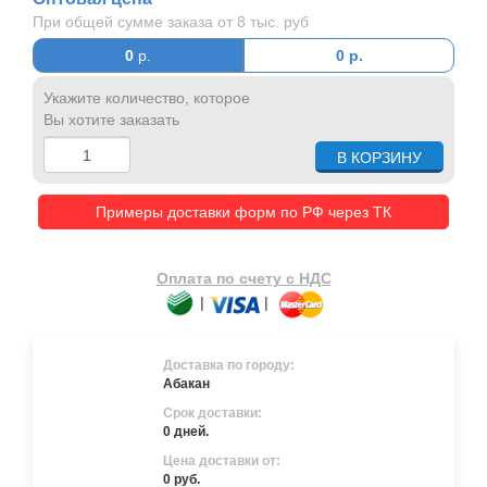
При общей сумме заказа от 8 тыс. руб
0
р.
0
р.
Укажите количество, которое
Вы хотите заказать
Примеры доставки форм по РФ через ТК
Оплата по счету с НДС
|
|
Доставка по городу:
Абакан
Срок доставки:
0 дней.
Цена доставки от:
0 руб.