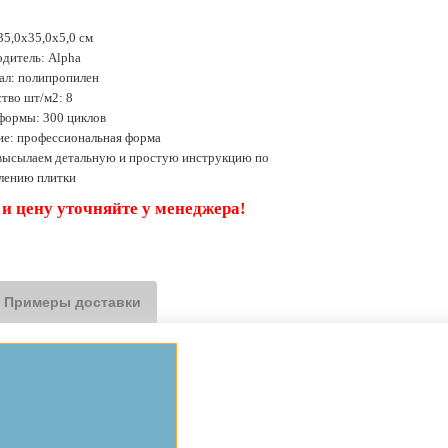
35,0х35,0х5,0 см
дитель: Alpha
ал: полипропилен
тво шт/м2: 8
формы: 300 циклов
ие: профессиональная форма
 высылаем детальную и простую инструкцию по
влению плитки
 и цену уточняйте у менеджера!
Примеры доставки