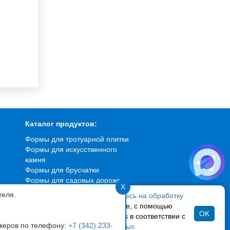
Каталог продуктов:
Формы для тротуарной плитки
Формы для искусственного
камня
Формы для брусчатки
Формы для садовых дорожек
X
Формы для фасадной плитки
теля.
ая использовать сайт,
вы соглашаетесь на обработку
Вибростолы
персональных данных
и файлов cookie, с помощью
OK
 «Яндекс Метрика» и Google Analytics в соответствии с
джеров по телефону:
+7 (342) 233-
кой по обработке персональных данных