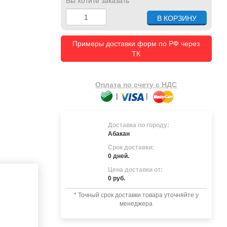
Вы хотите заказать
Примеры доставки форм по РФ через
ТК
Оплата по счету с НДС
|
|
Доставка по городу:
Абакан
Срок доставки:
0 дней.
Цена доставки от:
0 руб.
* Точный срок доставки товара уточняйте у
менеджера