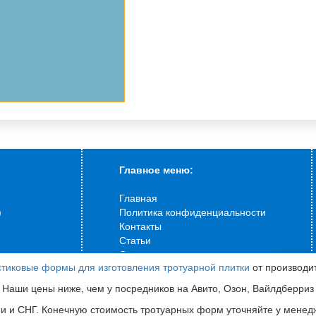
Главное меню:
Главная
)
Политика конфиденциальности
Контакты
Статьи
О компании
тиковые формы для изготовления тротуарной плитки
от производи
Доставка
Продолж
Как оформить заказ?
ваших 
Наши цены ниже, чем у посредников на Авито, Озон, Вайлдберриз
сервиса
ии и СНГ. Конечную стоимость тротуарных форм уточняйте у мене
Сампра
:
г. Пермь
ул.Ласьвинская 110
Полити