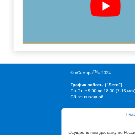
TM
© «Сампра
» 2024
График работы ("Лето")
Пн-Пт: с 9:00 до 18:00 (7-16 мск
Сб-вс: выходной
Плас
Осуществляем доставку по Росс