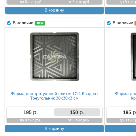
до 8 тыс.руб
от 8 тыс.руб
до 8 тыс.
В наличии
В наличии
Форма для тротуарной плитки С14 Квадрат
Форма для
Треугольник 30х30х3 см
Кр
р.
р.
р
195
150
195
до 8 тыс.руб
от 8 тыс.руб
до 8 тыс.