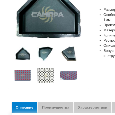
Размер
Особен
1мм
Произ
Матер
Количе
Ресурс
Описа
Бонус
инстру
Описание
Преимущества
Характеристики