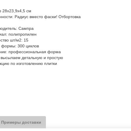
 28х23,9х4,5 см
ности: Радиус вместо фаски! Отбортовка
водитель: Сампра
иал: полипропилен
ство шт/м2: 15
 формы: 300 циклов
ние: профессиональная форма
: высылаем детальную и простую
кцию по изготовлению плитки
Примеры доставки