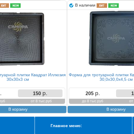
В наличии
туарной плитки Квадрат Иллюзия
Форма для тротуарной плитки К
30х30х3 см
30,0х30,0х4,5 см
.
р.
р.
150
205
1
руб
от 8 тыс.руб
до 8 тыс.руб
от
Главное меню: