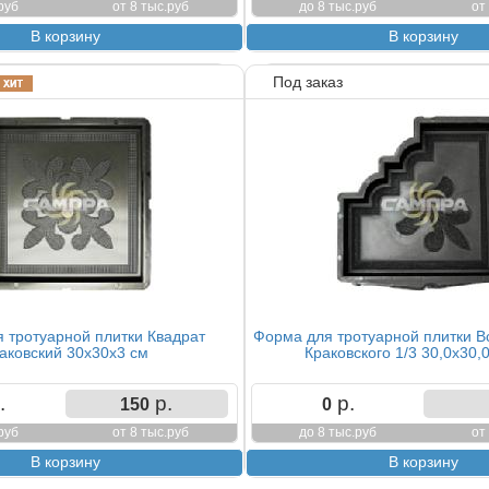
руб
от 8 тыс.руб
до 8 тыс.руб
от
Под заказ
 тротуарной плитки Квадрат
Форма для тротуарной плитки В
аковский 30х30х3 см
Краковского 1/3 30,0х30,
.
р.
р.
150
0
руб
от 8 тыс.руб
до 8 тыс.руб
от