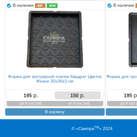
В наличии
В наличии
Форма для тротуарной плитки Квадрат Цветок
Форма для тро
Жизни 30х30х3 см
р.
р.
р
195
150
195
до 8 тыс.руб
от 8 тыс.руб
до 8 тыс.
TM
© «Сампра
» 2024