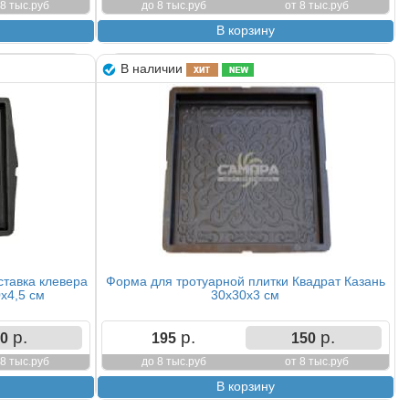
 8 тыс.руб
до 8 тыс.руб
от 8 тыс.руб
В наличии
ставка клевера
Форма для тротуарной плитки Квадрат Казань
0х4,5 см
30х30х3 см
р.
р.
р.
0
195
150
 8 тыс.руб
до 8 тыс.руб
от 8 тыс.руб