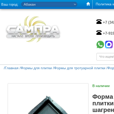
Политика 
Ваш город:
+7 (3
+7-91
/
Главная
/
Формы для плитки
/
Формы для тротуарной плитки
/
Фор
В наличии
Форма 
плитки
шагре