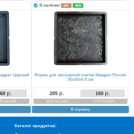
В наличии
вадрат Царский
Форма для тротуарной плитки Квадрат Россия
30х30х4,5 см
р.
р.
р.
60
205
160
 8 тыс.руб
до 8 тыс.руб
от 8 тыс.руб
Каталог продуктов: