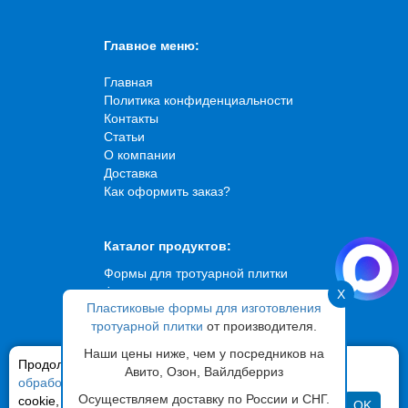
Главное меню:
Главная
Политика конфиденциальности
Контакты
Статьи
О компании
Доставка
Как оформить заказ?
Каталог продуктов:
Формы для тротуарной плитки
Формы для искусственного
X
Пластиковые формы для изготовления
камня
тротуарной плитки
от производителя.
Формы для брусчатки
Формы для садовых дорожек
Наши цены ниже, чем у посредников на
Продолжая использовать сайт,
Формы для фасадной плитки
вы соглашаетесь на
Авито, Озон, Вайлдберриз
обработку ваших персональных данных
Вибростолы
и файлов
Осуществляем доставку по России и СНГ.
cookie, с помощью сервиса «Яндекс Метрика» и
OK