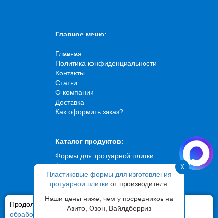
Главное меню:
Главная
Политика конфиденциальности
Контакты
Статьи
О компании
Доставка
Как оформить заказ?
Каталог продуктов:
Формы для тротуарной плитки
Формы для искусственного
X
Пластиковые формы для изготовления
камня
тротуарной плитки
от производителя.
Формы для брусчатки
Формы для садовых дорожек
Наши цены ниже, чем у посредников на
Продолжая использовать сайт,
Формы для фасадной плитки
вы соглашаетесь на
Авито, Озон, Вайлдберриз
обработку ваших персональных данных
Вибростолы
и файлов