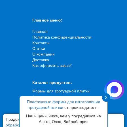
Главное меню:
Главная
Политика конфиденциальности
Контакты
Статьи
О компании
Доставка
Как оформить заказ?
Каталог продуктов:
Формы для тротуарной плитки
Формы для искусственного
X
Пластиковые формы для изготовления
камня
тротуарной плитки
от производителя.
Формы для брусчатки
Формы для садовых дорожек
Наши цены ниже, чем у посредников на
Продолжая использовать сайт,
Формы для фасадной плитки
вы соглашаетесь на
Авито, Озон, Вайлдберриз
обработку ваших персональных данных
Вибростолы
и файлов